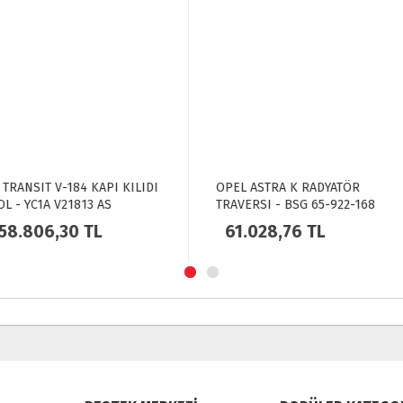
EL ASTRA K RADYATÖR
PEUGEOT C5 I / C5 II FREN DI
VERSI - BSG 65-922-168
ARKA - BCH 0986478981
1.028,76 TL
1.416,44 TL