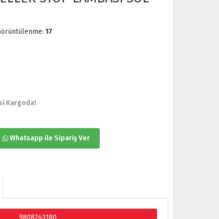
Görüntülenme:
17
esi Kargoda!
Whatsapp ile Sipariş Ver
9808243180