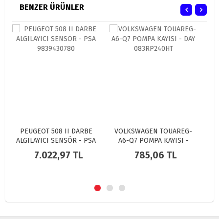
BENZER ÜRÜNLER
BE
VOLKSWAGEN TOUAREG-
PEUGEOT C4 II PANJUR ÖN
 PSA
A6-Q7 POMPA KAYISI -
- 7422.R3
DAY 083RP240HT
785,06 TL
478.787,85 TL