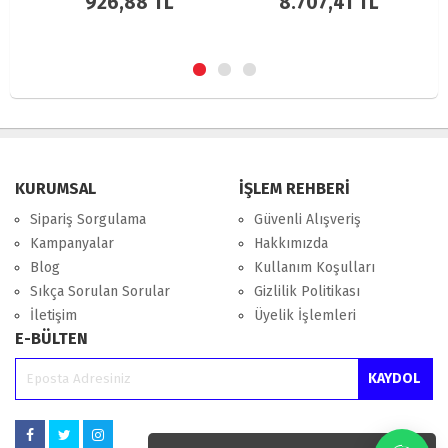
926,88 TL
8.707,41 TL
79.
LASTIGI ÖN - BSG 90-700-
334
KURUMSAL
İŞLEM REHBERİ
Sipariş Sorgulama
Güvenli Alışveriş
Kampanyalar
Hakkımızda
Blog
Kullanım Koşulları
Sıkça Sorulan Sorular
Gizlilik Politikası
İletişim
Üyelik İşlemleri
E-BÜLTEN