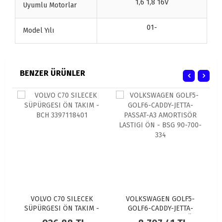
1,6 1,8 16V
Uyumlu Motorlar
01-
Model Yılı
BENZER ÜRÜNLER
VOLVO C70 SILECEK
VOLKSWAGEN GOLF5-
VOLKSW
ÜPÜRGESI ÖN TAKIM -
GOLF6-CADDY-JETTA-
TOURAN VI
BCH 3397118401
PASSAT-A3 AMORTISÖR
50